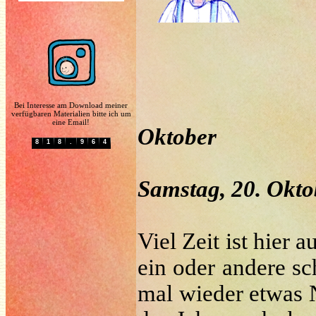
Bei Interesse am Download meiner
verfügbaren Materialien bitte ich um
eine Email!
Oktober
8
1
8
.
9
6
4
Samstag, 20. Okto
Viel Zeit ist hier 
ein oder andere sc
mal wieder etwas