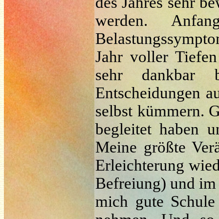
des Jahres sehr b
werden. Anfa
Belastungssymptom
Jahr voller Tiefe
sehr dankbar b
Entscheidungen a
selbst kümmern. G
begleitet haben 
Meine größte Verä
Erleichterung wied
Befreiung) und im 
mich gute Schule