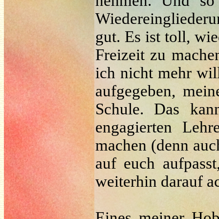
nehmen. Und so 
Wiedereingliederu
gut. Es ist toll, 
Freizeit zu mache
ich nicht mehr wil
aufgegeben, mein
Schule. Das kan
engagierten Lehr
machen (denn auch
auf euch aufpass
weiterhin darauf a
Eines meiner Hobb